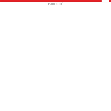
NEWSLETTER
PUBLICITÉ
L
A PROPOS
PLAN MEDIA
PARTENAIRES
CONTACT
© 2026 copyright
Mentions légales / CGV
Contact