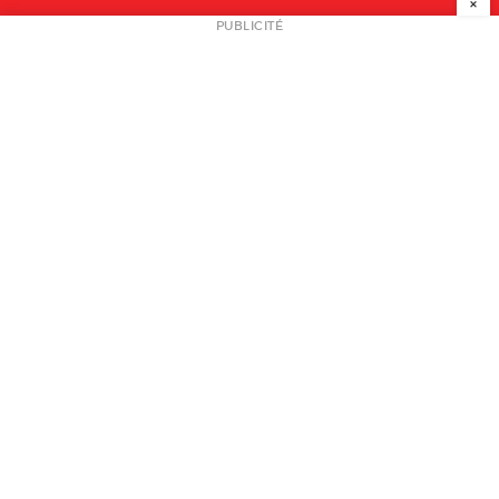
×
NEWSLETTER
PUBLICITÉ
L
A PROPOS
PLAN MEDIA
PARTENAIRES
CONTACT
© 2026 copyright
Mentions légales / CGV
Contact