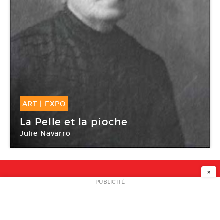
ART
|
EXPO
17 Juin -
20 Juin 2010
La Pelle et la pioche
Julie Navarro
Chaudronneries de Montreuil
×
NEWSLETTER
PUBLICITÉ