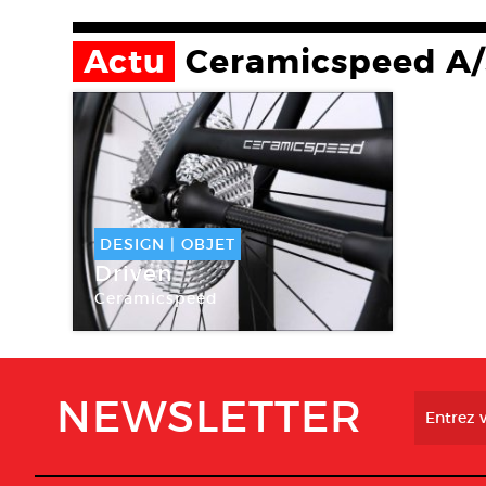
Actu
Ceramicspeed A
DESIGN
|
OBJET
Driven
Ceramicspeed
Ceramicspeed A/S
NEWSLETTER