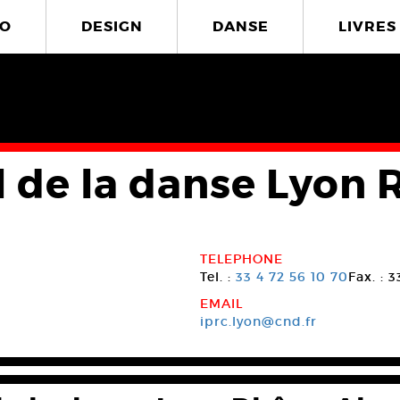
O
DESIGN
DANSE
LIVRES
l de la danse Lyon
TELEPHONE
Tel. :
33 4 72 56 10 70
Fax. : 
EMAIL
iprc.lyon@cnd.fr