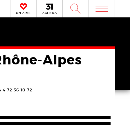
m
W
ON AIME
AGENDA
 Rhône-Alpes
33 4 72 56 10 72