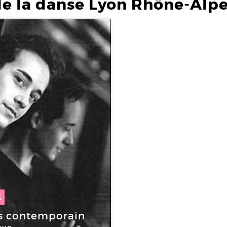
de la danse Lyon Rhône-Alp
E
vr -
16 Mai 2008
s contemporain