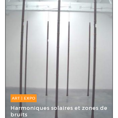
ART
|
EXPO
21 Juin -
07 Sep 2008
Harmoniques solaires et zones de
bruits