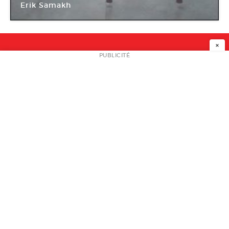
Erik Samakh
Centre d’art contemporain de Lacoux
×
NEWSLETTER
PUBLICITÉ
L
A PROPOS
PLAN MEDIA
PARTENAIRES
CONTACT