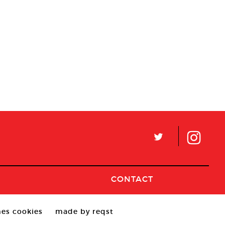
L
CONTACT
es cookies
made by reqst