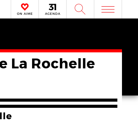
m
W
ON AIME
AGENDA
e La Rochelle
lle