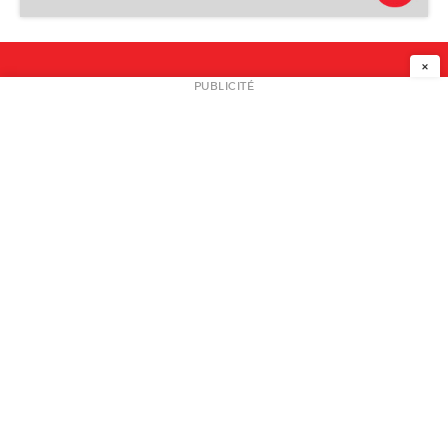
Atelier Galerie Michèle Sauvalle
×
NEWSLETTER
PUBLICITÉ
L
A PROPOS
PLAN MEDIA
PARTENAIRES
CONTACT