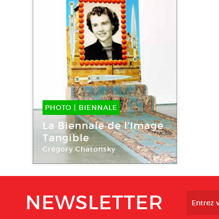
PHOTO
|
BIENNALE
04 Nov -
30 Nov 2021
La Biennale de l’Image
Tangible
Grégory Chatonsky
Biennale de l’image tangible
NEWSLETTER