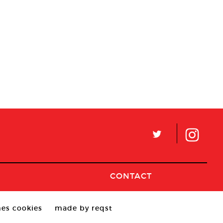
L
CONTACT
es cookies
made by reqst