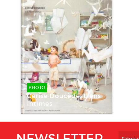
PHOTO
Cerise Doucède. Liens
intimes
NEWSLETTER