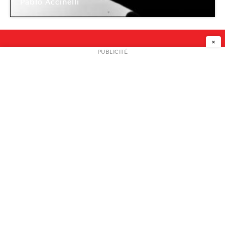
Pablo Accinelli
Centre Pompidou Paris
×
NEWSLETTER
PUBLICITÉ
L
A PROPOS
PLAN MEDIA
PARTENAIRES
CONTACT