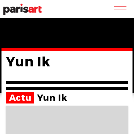
m
Yun Ik
Actu
Yun Ik