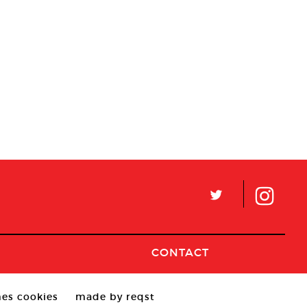
L
CONTACT
es cookies
made by reqst