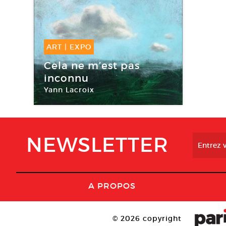
ART
|
EXPO
07 Sep -
12 Oct 2019
Cela ne m’est pas
inconnu
Yann Lacroix
Galerie Anne-Sarah Bénichou
NEWSLETTER
A PROPOS
© 2026 copyright