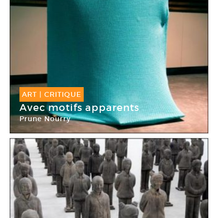
ART
|
CRITIQUE
Avec motifs apparents
Prune Nourry
Centquatre-Paris