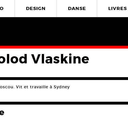
O
DESIGN
DANSE
LIVRES
olod Vlaskine
scou. Vit et travaille à Sydney
e