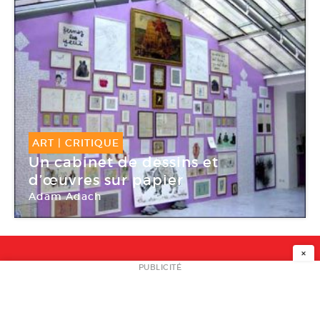
ART
|
CRITIQUE
Un cabinet de dessins et
d’œuvres sur papier
Adam Adach
Galerie Jean Brolly
×
NEWSLETTER
PUBLICITÉ