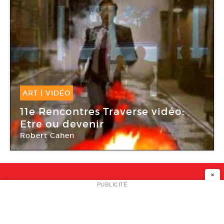
ART
|
VIDÉO
11 Mar -
15 Mar 2008
11e Rencontres Traverse vidéo:
Etre ou devenir
Robert Cahen
Traverse Vidéo
×
NEWSLETTER
PUBLICITÉ