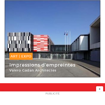
ART
|
EXPO
11 Déc -
09 Jan 2016
Impressions d’empreintes
Valero Gadan Architectes
Galerie d’architecture
×
NEWSLETTER
PUBLICITÉ