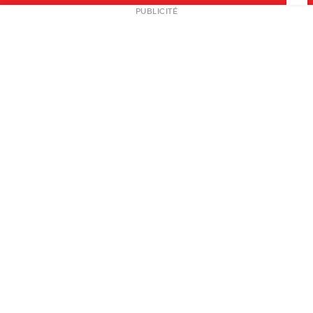
NEWSLETTER
PUBLICITÉ
L
A PROPOS
PLAN MEDIA
PARTENAIRES
CONTACT
© 2026 copyright
Mentions légales / CGV
Contact