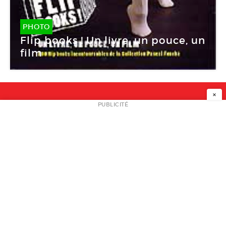
PHOTO
Flip books ! Un livre, un pouce, un
film
×
NEWSLETTER
PUBLICITÉ
L
A PROPOS