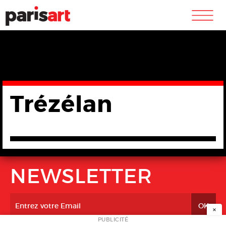
m
Trézélan
NEWSLETTER
×
PUBLICITÉ