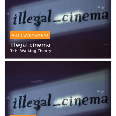
ART
|
EVENEMENT
20 Sep -
25 Oct 2010
Illegal cinema
TkH. Walking Theory
Les Laboratoires d’Aubervilliers