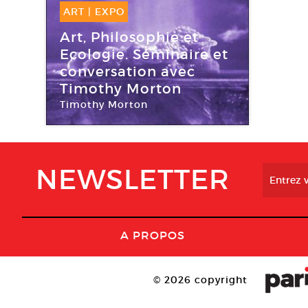
ART
|
EXPO
18 Déc -
19 Déc 2015
Art, Philosophie et
Ecologie. Séminaire et
conversation avec
Timothy Morton
Timothy Morton
Bétonsalon
NEWSLETTER
A PROPOS
© 2026 copyright