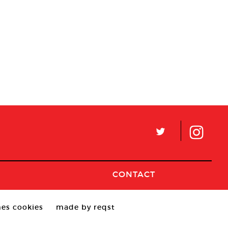
L
CONTACT
es cookies
made by reqst