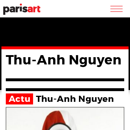
m
Thu-Anh Nguyen
Actu
Thu-Anh Nguyen