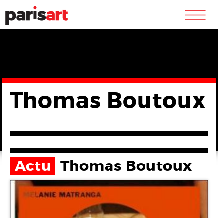
m
Thomas Boutoux
Actu
Thomas Boutoux