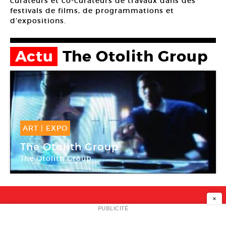
curateurs et co-curateurs de travaux dans des
festivals de films, de programmations et
d’expositions.
Actu
The Otolith Group
ART
|
EXPO
15 Juin -
23 Juil 2011
The Otolith Group
The Otolith Group
Bétonsalon
×
NEWSLETTER
PUBLICITÉ