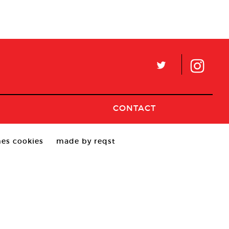
L
CONTACT
es cookies
made by reqst