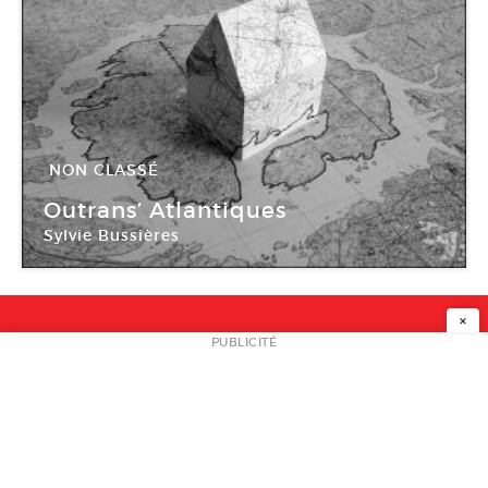
NON CLASSÉ
16 Mar -
22 Juin 2008
Outrans’ Atlantiques
Sylvie Bussières
Abbaye Saint-André
×
NEWSLETTER
PUBLICITÉ