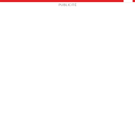
NEWSLETTER
PUBLICITÉ
L
A PROPOS
PLAN MEDIA
PARTENAIRES
CONTACT
© 2026 copyright
Mentions légales / CGV
Contact