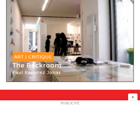
ART
|
CRITIQUE
The Backroom
Paul Ramirez Jonas
Kadist Art Foundation
×
NEWSLETTER
PUBLICITÉ