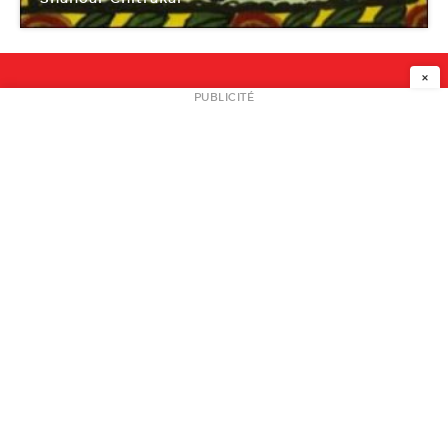
Galerie Frédéric Moisan
×
NEWSLETTER
PUBLICITÉ
L
A PROPOS
PLAN MEDIA
PARTENAIRES
CONTACT