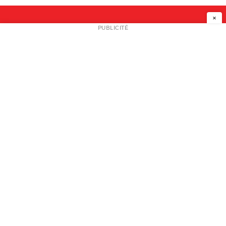
×
NEWSLETTER
PUBLICITÉ
L
A PROPOS
PLAN MEDIA
PARTENAIRES
CONTACT
© 2026 copyright