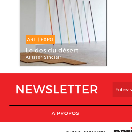
ART
|
EXPO
14 Juin -
28 Juin
Le dos du désert
2012
Allister Sinclair
Crédac
NEWSLETTER
A PROPOS