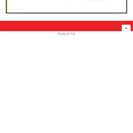
Les Techniques de l’art
×
NEWSLETTER
PUBLICITÉ
L
A PROPOS
PLAN MEDIA
PARTENAIRES
CONTACT