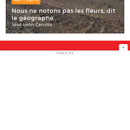
09 Oct -
15 Jan 2011
Nous ne notons pas les fleurs, dit
le géographe
José León Cerrillo
Bétonsalon
×
NEWSLETTER
PUBLICITÉ
L
A PROPOS
PLAN MEDIA