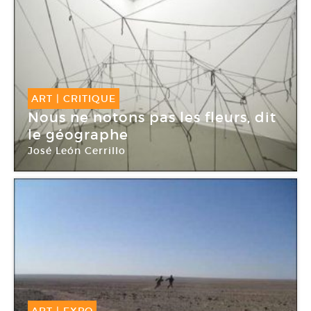
ART
|
CRITIQUE
Nous ne notons pas les fleurs, dit
le géographe
José León Cerrillo
Bétonsalon
ART
|
EXPO