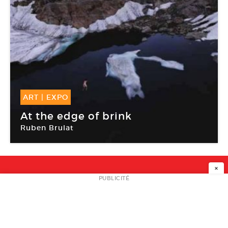
ART
|
EXPO
19 Mai -
03 Juil 2010
At the edge of brink
Ruben Brulat
Chambre avec vues
×
NEWSLETTER
PUBLICITÉ