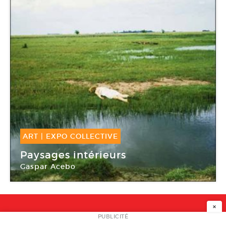
ART
|
EXPO COLLECTIVE
05 Fév -
01 Mar 2008
Paysages intérieurs
Gaspar Acebo
Galerie Plume
×
NEWSLETTER
PUBLICITÉ