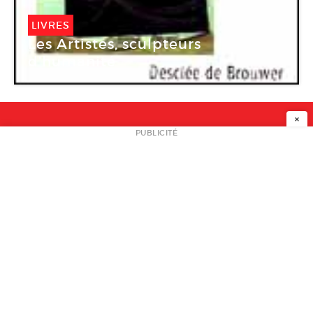
LIVRES
Les Artistes, sculpteurs
d’humanité
×
NEWSLETTER
PUBLICITÉ
L
A PROPOS
PLAN MEDIA