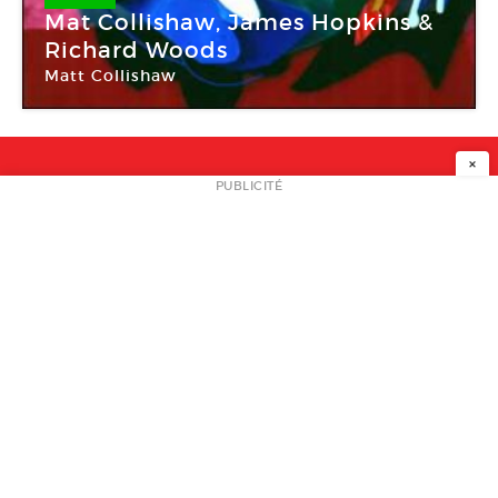
Mat Collishaw, James Hopkins &
Richard Woods
Matt Collishaw
×
NEWSLETTER
PUBLICITÉ
L
A PROPOS
PLAN MEDIA
PARTENAIRES