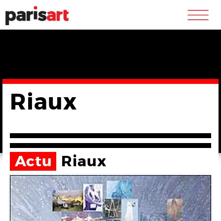
m
Riaux
Actu
Riaux