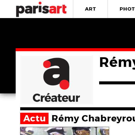
ART
PHOT
Rémy
Actu
Rémy Chabreyro