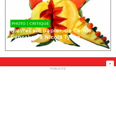
PHOTO
|
CRITIQUE
Œuvres sur papier, de Carole
Benzaken à Nicola Tyson
Wim Delvoye
Galerie Nathalie Obadia (Saint-Merri)
×
NEWSLETTER
PUBLICITÉ
L