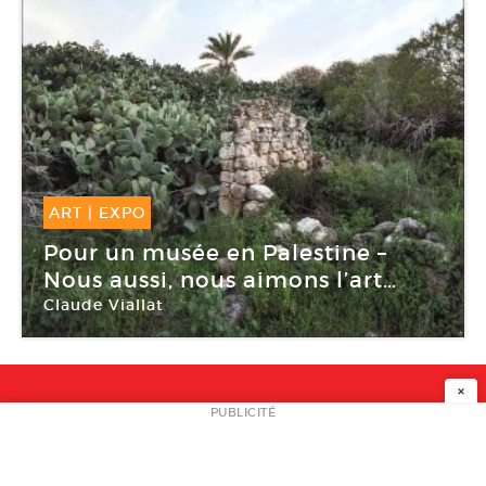
ART
|
EXPO
10 Mar -
13 Mai 2018
Pour un musée en Palestine –
Nous aussi, nous aimons l’art…
Claude Viallat
Institut du monde arabe
×
NEWSLETTER
PUBLICITÉ