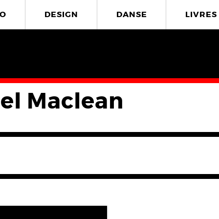
O
DESIGN
DANSE
LIVRES
el Maclean