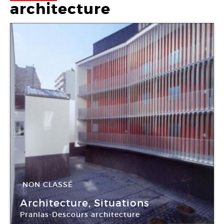
architecture
NON CLASSÉ
16 Mar -
09 Avr 2011
Architecture, Situations
Pranlas-Descours architecture