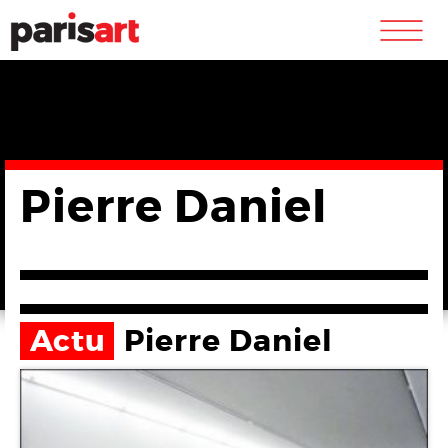
m
Pierre Daniel
Actu
Pierre Daniel