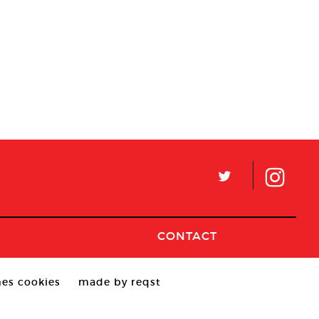
L
CONTACT
es cookies
made by reqst