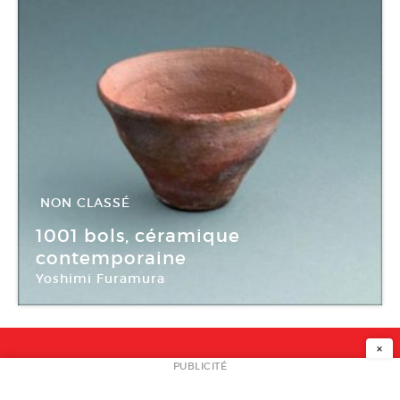
NON CLASSÉ
04 Déc -
06 Mar 2011
1001 bols, céramique
contemporaine
Yoshimi Furamura
Musée de la piscine de Roubaix
×
NEWSLETTER
PUBLICITÉ