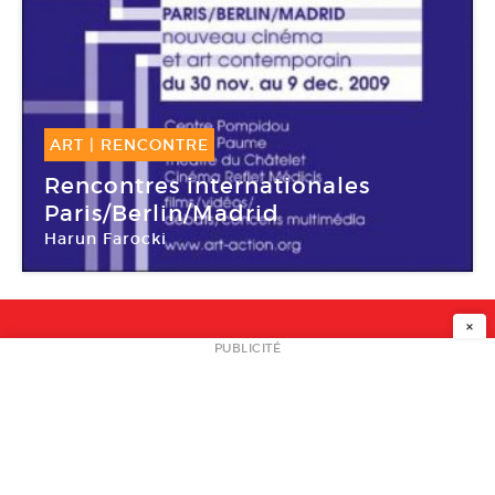
ART
|
RENCONTRE
30 Nov -
09 Déc 2009
Rencontres internationales
Paris/Berlin/Madrid
Harun Farocki
Théâtre du Châtelet
×
NEWSLETTER
PUBLICITÉ